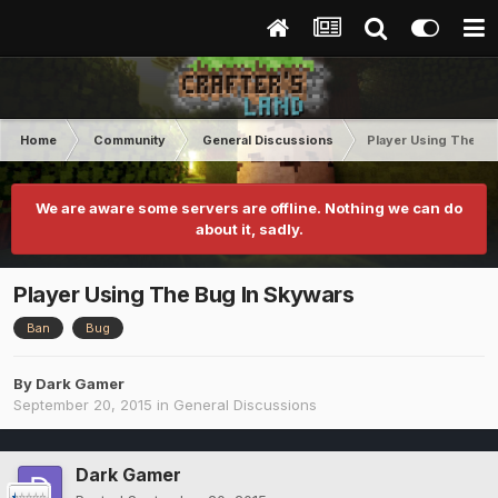
Home
Community
General Discussions
Player Using The Bu
We are aware some servers are offline. Nothing we can do
about it, sadly.
Player Using The Bug In Skywars
Ban
Bug
By
Dark Gamer
September 20, 2015
in
General Discussions
Dark Gamer