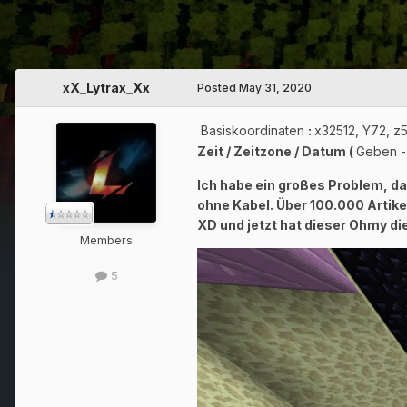
xX_Lytrax_Xx
Posted
May 31, 2020
Basiskoordinaten
:
x32512, Y72, z
Zeit / Zeitzone / Datum (
Geben 
Ich habe ein großes Problem, da
ohne Kabel.
Über 100.000 Artikel
XD und jetzt hat dieser Ohmy 
Members
5