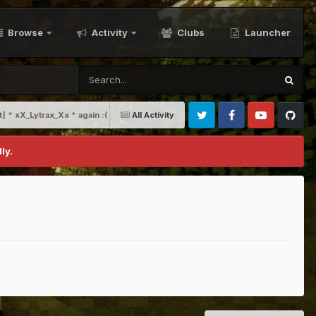
Browse
Activity
Clubs
Launcher
t] * xX_Lytrax_Xx * again :(
All Activity
Twitter
Facebook
Youtube
Github
ly.