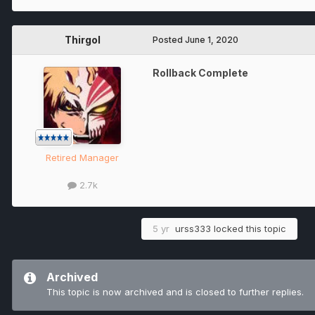
Thirgol
Posted
June 1, 2020
Rollback Complete
Retired Manager
2.7k
5 yr
urss333
locked this topic
Archived
This topic is now archived and is closed to further replies.