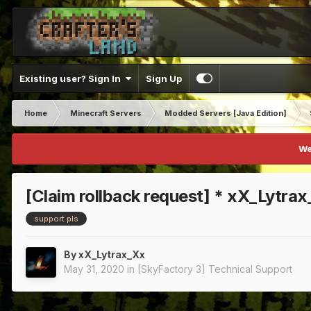
Existing user? Sign In
Sign Up
Home
Minecraft Servers
Modded Servers [Java Edition]
We
[Claim rollback request] * xX_Lytrax
support pls
By
xX_Lytrax_Xx
May 31, 2020
in
[SkyFactory 3] Technical Support