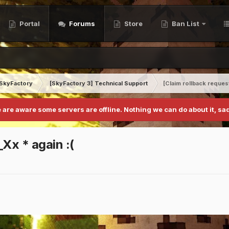
Portal
Forums
Store
Ban List
SkyFactory
[SkyFactory 3] Technical Support
[Claim rollback reques
 are aware some servers are offline. Nothing we can do about it, sad
_Xx * again :(