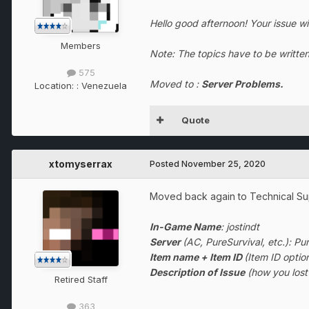
Hello good afternoon! Your issue w
Members
Note: The topics have to be written
575
Moved to :
Server Problems.
Location:
: Venezuela
Quote
xtomyserrax
Posted
November 25, 2020
Moved back again to Technical Supp
In-Game Name
: jostindt
Server
(AC, PureSurvival, etc.): Pu
Item name + Item ID
(Item ID option
Description of Issue
(how you lost 
Retired Staff
363