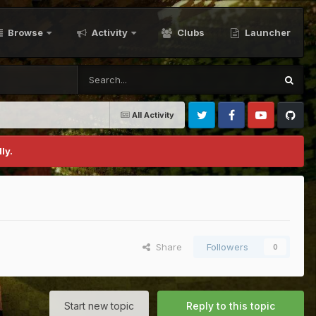
Browse
Activity
Clubs
Launcher
All Activity
Twitter
Facebook
Youtube
Github
ly.
Share
Followers
0
Start new topic
Reply to this topic