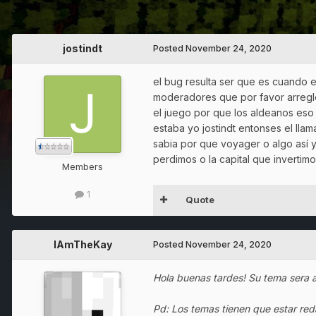
jostindt
Posted
November 24, 2020
el bug resulta ser que es cuando 
moderadores que por favor arregle
el juego por que los aldeanos eso
estaba yo jostindt entonses el ll
sabia por que voyager o algo así 
perdimos o la capital que invertimos
Members
1
Quote
IAmTheKay
Posted
November 24, 2020
Hola buenas tardes! Su tema sera a
Pd: Los temas tienen que estar red