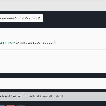
to
[Refund Request] jostindt
ign in now
to post with your account.
chnical Support
[Refund Request] jostindt