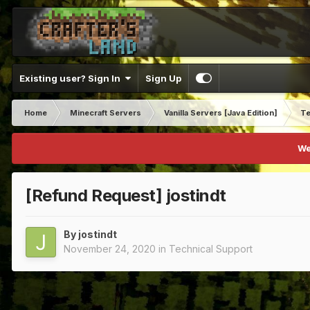
Existing user? Sign In
Sign Up
Home
Minecraft Servers
Vanilla Servers [Java Edition]
Te
We
[Refund Request] jostindt
By
jostindt
November 24, 2020
in
Technical Support