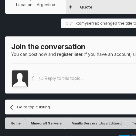
Location:
: Argentina
Quote
5 yr
xtomyserrax
changed the title 
Join the conversation
You can post now and register later. If you have an account,
s
Reply to this topic...
Go to topic listing
Home
Minecraft Servers
Vanilla Servers [Java Edition]
Te