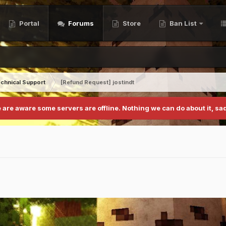
Portal
Forums
Store
Ban List
chnical Support
[Refund Request] jostindt
 are aware some servers are offline. Nothing we can do about it, sad